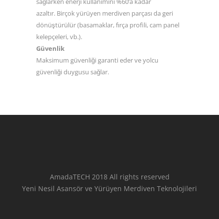
sağlarken enerji kullanımını %60’a kadar
azaltır. Birçok yürüyen merdiven parçası da geri
dönüştürülür (basamaklar, fırça profili, cam panel
kelepçeleri, vb.).
Güvenlik
Maksimum güvenliği garanti eder ve yolcu
güvenliği duygusu sağlar.
AmadaTECH 2018 All rights reserved
Yeni Nesil Asansör ve Yürüyen Merdiven Teknolojileri