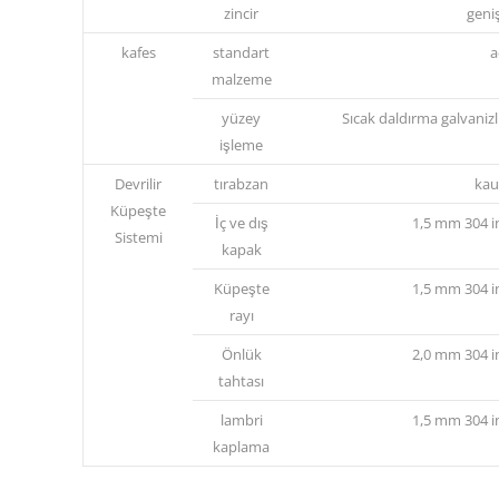
zincir
geni
kafes
standart
a
malzeme
yüzey
Sıcak daldırma galvanizl
işleme
Devrilir
tırabzan
kau
Küpeşte
İç ve dış
1,5 mm 304 i
Sistemi
kapak
Küpeşte
1,5 mm 304 i
rayı
Önlük
2,0 mm 304 i
tahtası
lambri
1,5 mm 304 i
kaplama