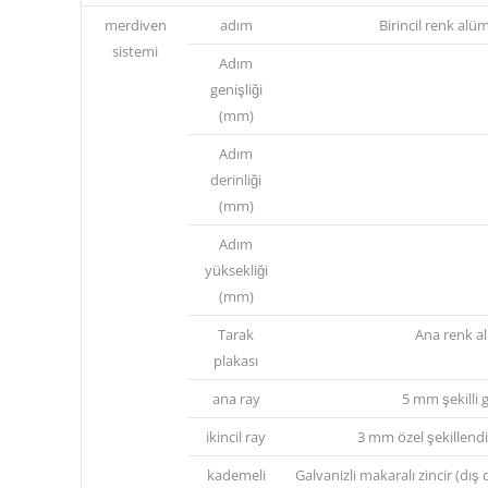
merdiven
adım
Birincil renk alü
sistemi
Adım
genişliği
(mm)
Adım
derinliği
(mm)
Adım
yüksekliği
(mm)
Tarak
Ana renk a
plakası
ana ray
5 mm şekilli g
ikincil ray
3 mm özel şekillendir
kademeli
Galvanizli makaralı zincir (dış