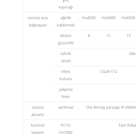
kaynağı
sürücü ana
ağırlık
H≤4500
H≤6000
H≤8500
bilgisayarı
kaldırmak
Motor
8
11
15
gücü kW
tahrik
24A-
zinciri
Vites
CG26-112
kutusu
çalışma
freni
sürücü
ayrılmaz
Üst dönüş yarıçapı R=2600
aksamı
kontrol
PC10-
Tam frek
sistemi
FA1000