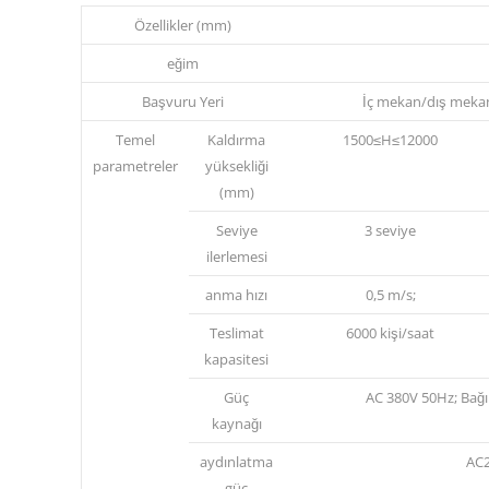
Özellikler (mm)
eğim
Başvuru Yeri
İç mekan/dış mekan
Temel
Kaldırma
1500≤H≤12000
parametreler
yüksekliği
(mm)
Seviye
3 seviye
ilerlemesi
anma hızı
0,5 m/s;
Teslimat
6000 kişi/saat
kapasitesi
Güç
AC 380V 50Hz; Bağ
kaynağı
aydınlatma
AC2
güç