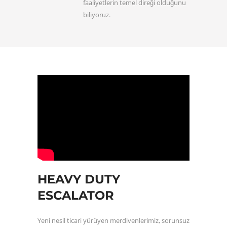
faaliyetlerin temel direği olduğunu
biliyoruz.
HEAVY DUTY
ESCALATOR
Yeni nesil ticari yürüyen merdivenlerimiz, sorunsuz