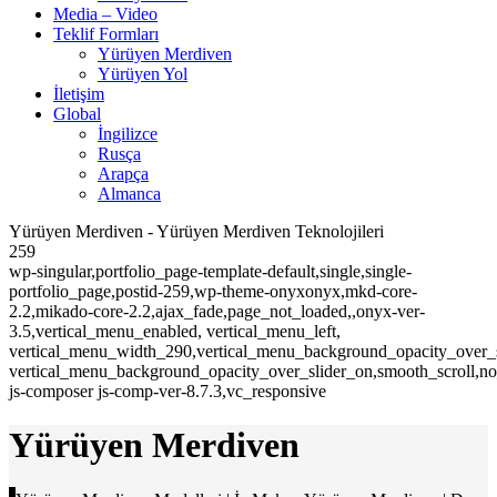
Media – Video
Teklif Formları
Yürüyen Merdiven
Yürüyen Yol
İletişim
Global
İngilizce
Rusça
Arapça
Almanca
Yürüyen Merdiven - Yürüyen Merdiven Teknolojileri
259
wp-singular,portfolio_page-template-default,single,single-
portfolio_page,postid-259,wp-theme-onyxonyx,mkd-core-
2.2,mikado-core-2.2,ajax_fade,page_not_loaded,,onyx-ver-
3.5,vertical_menu_enabled, vertical_menu_left,
vertical_menu_width_290,vertical_menu_background_opacity_over_s
vertical_menu_background_opacity_over_slider_on,smooth_scroll,n
js-composer js-comp-ver-8.7.3,vc_responsive
Yürüyen Merdiven