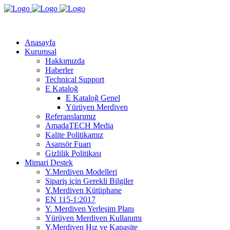
Anasayfa
Kurumsal
Hakkımızda
Haberler
Technical Support
E Kataloğ
E Kataloğ Genel
Yürüyen Merdiven
Referanslarımız
AmadaTECH Media
Kalite Politikamız
Asansör Fuarı
Gizlilik Politikası
Mimari Destek
Y.Merdiven Modelleri
Sipariş için Gerekli Bilgiler
Y.Merdiven Kütüphane
EN 115-1:2017
Y. Merdiven Yerleşim Planı
Yürüyen Merdiven Kullanımı
Y.Merdiven Hız ve Kapasite