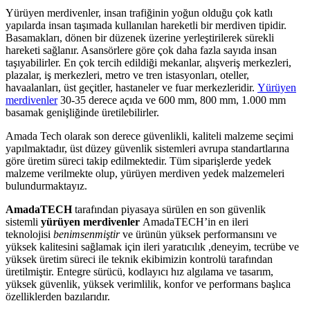
Yürüyen merdivenler, insan trafiğinin yoğun olduğu çok katlı
yapılarda insan taşımada kullanılan hareketli bir merdiven tipidir.
Basamakları, dönen bir düzenek üzerine yerleştirilerek sürekli
hareketi sağlanır. Asansörlere göre çok daha fazla sayıda insan
taşıyabilirler. En çok tercih edildiği mekanlar, alışveriş merkezleri,
plazalar, iş merkezleri, metro ve tren istasyonları, oteller,
havaalanları, üst geçitler, hastaneler ve fuar merkezleridir.
Yürüyen
merdivenler
30-35 derece açıda ve 600 mm, 800 mm, 1.000 mm
basamak genişliğinde üretilebilirler.
Amada Tech olarak son derece güvenlikli, kaliteli malzeme seçimi
yapılmaktadır, üst düzey güvenlik sistemleri avrupa standartlarına
göre üretim süreci takip edilmektedir. Tüm siparişlerde yedek
malzeme verilmekte olup, yürüyen merdiven yedek malzemeleri
bulundurmaktayız.
AmadaTECH
tarafından piyasaya sürülen en son güvenlik
sistemli
yürüyen merdivenler
AmadaTECH’in en ileri
teknolojisi
benimsenmiştir
ve ürünün yüksek performansını ve
yüksek kalitesini sağlamak için ileri yaratıcılık ,deneyim, tecrübe ve
yüksek üretim süreci ile teknik ekibimizin kontrolü tarafından
üretilmiştir. Entegre sürücü, kodlayıcı hız algılama ve tasarım,
yüksek güvenlik, yüksek verimlilik, konfor ve performans başlıca
özelliklerden bazılarıdır.