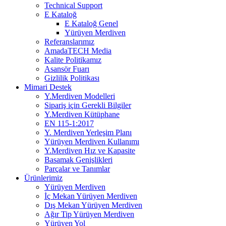
Technical Support
E Kataloğ
E Kataloğ Genel
Yürüyen Merdiven
Referanslarımız
AmadaTECH Media
Kalite Politikamız
Asansör Fuarı
Gizlilik Politikası
Mimari Destek
Y.Merdiven Modelleri
Sipariş için Gerekli Bilgiler
Y.Merdiven Kütüphane
EN 115-1:2017
Y. Merdiven Yerleşim Planı
Yürüyen Merdiven Kullanımı
Y.Merdiven Hız ve Kapasite
Basamak Genişlikleri
Parçalar ve Tanımlar
Ürünlerimiz
Yürüyen Merdiven
İç Mekan Yürüyen Merdiven
Dış Mekan Yürüyen Merdiven
Ağır Tip Yürüyen Merdiven
Yürüyen Yol