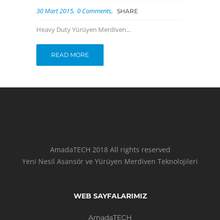
30 Mart 2015
0 Comments
SHARE
Heavy Duty Yürüyen Merdiven...
READ MORE
AmadaTECH 2018 All rights reserved
Yeni Nesil Asansör ve Yürüyen Merdiven Teknolojileri
WEB SAYFALARIMIZ
AmadaTECH